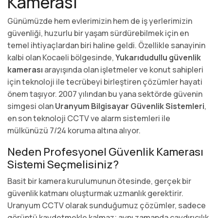
Kamerası
Günümüzde hem evlerimizin hem de iş yerlerimizin
güvenliği, huzurlu bir yaşam sürdürebilmek için en
temel ihtiyaçlardan biri haline geldi. Özellikle sanayinin
kalbi olan Kocaeli bölgesinde,
Yukarıdudullu güvenlik
kamerası
arayışında olan işletmeler ve konut sahipleri
için teknoloji ile tecrübeyi birleştiren çözümler hayati
önem taşıyor. 2007 yılından bu yana sektörde güvenin
simgesi olan
Uranyum Bilgisayar Güvenlik Sistemleri
,
en son teknoloji CCTV ve alarm sistemleri ile
mülkünüzü 7/24 koruma altına alıyor.
Neden Profesyonel Güvenlik Kamerası
Sistemi Seçmelisiniz?
Basit bir kamera kurulumunun ötesinde, gerçek bir
güvenlik katmanı oluşturmak uzmanlık gerektirir.
Uranyum CCTV olarak sunduğumuz çözümler, sadece
görüntü kaydetmekle kalmaz; aynı zamanda caydırıcılık