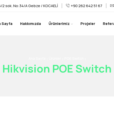
/2 sok. No:34/A Gebze / KOCAELİ
+90 262 642 51 67
a Sayfa
Hakkımızda
Ürünlerimiz
Projeler
Refer
Ana Sayfa
Ürünler
POE Switch
Hikvision POE Switch