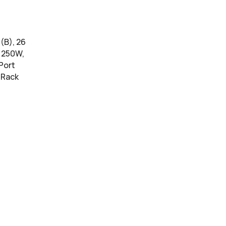
(B), 26
, 250W,
 Port
 Rack