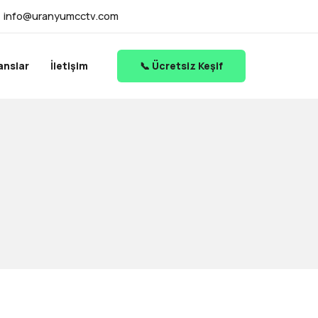
info@uranyumcctv.com
anslar
İletişim
📞 Ücretsiz Keşif