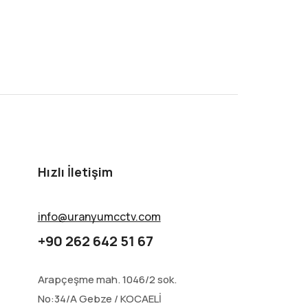
Hızlı İletişim
info@uranyumcctv.com
+90 262 642 51 67
Arapçeşme mah. 1046/2 sok.
No:34/A Gebze / KOCAELİ