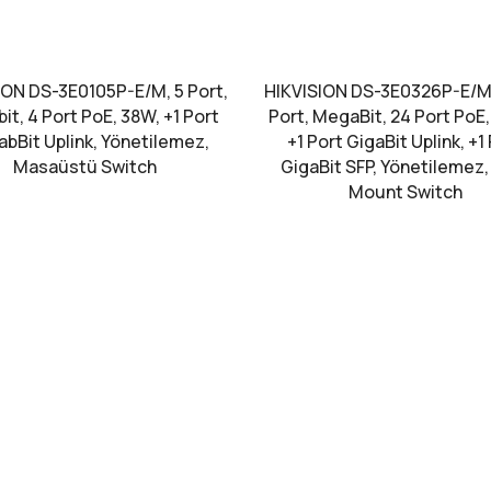
ION DS-3E0105P-E/M, 5 Port,
HIKVISION DS-3E0326P-E/M
t, 4 Port PoE, 38W, +1 Port
Port, MegaBit, 24 Port PoE
bBit Uplink, Yönetilemez,
+1 Port GigaBit Uplink, +1
Masaüstü Switch
GigaBit SFP, Yönetilemez,
Mount Switch