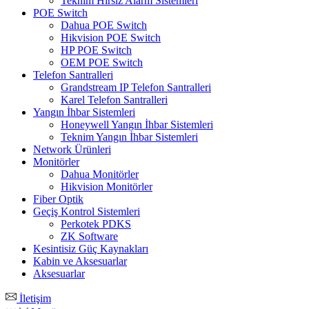
Teknim Hırsız Alarm Sistemleri
POE Switch
Dahua POE Switch
Hikvision POE Switch
HP POE Switch
OEM POE Switch
Telefon Santralleri
Grandstream IP Telefon Santralleri
Karel Telefon Santralleri
Yangın İhbar Sistemleri
Honeywell Yangın İhbar Sistemleri
Teknim Yangın İhbar Sistemleri
Network Ürünleri
Monitörler
Dahua Monitörler
Hikvision Monitörler
Fiber Optik
Geçiş Kontrol Sistemleri
Perkotek PDKS
ZK Software
Kesintisiz Güç Kaynakları
Kabin ve Aksesuarlar
Aksesuarlar
İletişim