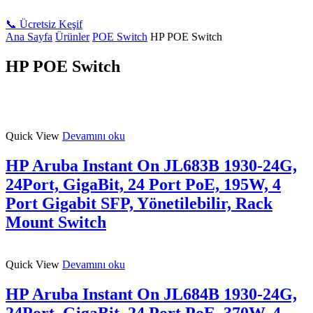
📞 Ücretsiz Keşif
Ana Sayfa
Ürünler
POE Switch
HP POE Switch
HP POE Switch
Quick View
Devamını oku
HP Aruba Instant On JL683B 1930-24G,
24Port, GigaBit, 24 Port PoE, 195W, 4
Port Gigabit SFP, Yönetilebilir, Rack
Mount Switch
Quick View
Devamını oku
HP Aruba Instant On JL684B 1930-24G,
24Port, GigaBit, 24 Port PoE, 370W, 4