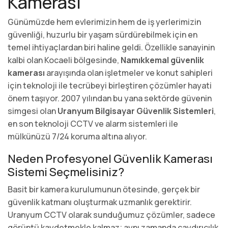
Kamerası
Günümüzde hem evlerimizin hem de iş yerlerimizin
güvenliği, huzurlu bir yaşam sürdürebilmek için en
temel ihtiyaçlardan biri haline geldi. Özellikle sanayinin
kalbi olan Kocaeli bölgesinde,
Namıkkemal güvenlik
kamerası
arayışında olan işletmeler ve konut sahipleri
için teknoloji ile tecrübeyi birleştiren çözümler hayati
önem taşıyor. 2007 yılından bu yana sektörde güvenin
simgesi olan
Uranyum Bilgisayar Güvenlik Sistemleri
,
en son teknoloji CCTV ve alarm sistemleri ile
mülkünüzü 7/24 koruma altına alıyor.
Neden Profesyonel Güvenlik Kamerası
Sistemi Seçmelisiniz?
Basit bir kamera kurulumunun ötesinde, gerçek bir
güvenlik katmanı oluşturmak uzmanlık gerektirir.
Uranyum CCTV olarak sunduğumuz çözümler, sadece
görüntü kaydetmekle kalmaz; aynı zamanda caydırıcılık