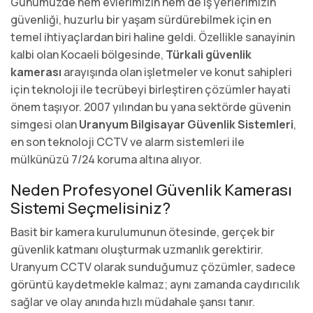
Günümüzde hem evlerimizin hem de iş yerlerimizin
güvenliği, huzurlu bir yaşam sürdürebilmek için en
temel ihtiyaçlardan biri haline geldi. Özellikle sanayinin
kalbi olan Kocaeli bölgesinde,
Türkali güvenlik
kamerası
arayışında olan işletmeler ve konut sahipleri
için teknoloji ile tecrübeyi birleştiren çözümler hayati
önem taşıyor. 2007 yılından bu yana sektörde güvenin
simgesi olan
Uranyum Bilgisayar Güvenlik Sistemleri
,
en son teknoloji CCTV ve alarm sistemleri ile
mülkünüzü 7/24 koruma altına alıyor.
Neden Profesyonel Güvenlik Kamerası
Sistemi Seçmelisiniz?
Basit bir kamera kurulumunun ötesinde, gerçek bir
güvenlik katmanı oluşturmak uzmanlık gerektirir.
Uranyum CCTV olarak sunduğumuz çözümler, sadece
görüntü kaydetmekle kalmaz; aynı zamanda caydırıcılık
sağlar ve olay anında hızlı müdahale şansı tanır.