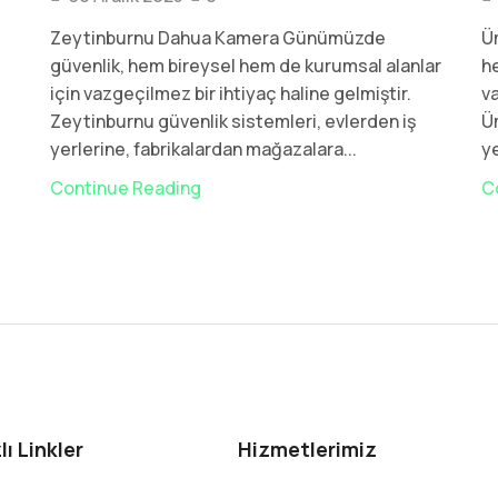
Zeytinburnu Dahua Kamera Günümüzde
Ü
güvenlik, hem bireysel hem de kurumsal alanlar
h
için vazgeçilmez bir ihtiyaç haline gelmiştir.
va
Zeytinburnu güvenlik sistemleri, evlerden iş
Üm
yerlerine, fabrikalardan mağazalara...
ye
Continue Reading
C
lı Linkler
Hizmetlerimiz