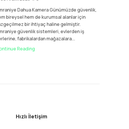
mraniye Dahua Kamera Günümüzde güvenlik,
Şişli Dah
em bireysel hem de kurumsal alanlar için
bireysel h
zgeçilmez bir ihtiyaç haline gelmiştir.
vazgeçilme
raniye güvenlik sistemleri, evlerden iş
güvenlik s
rlerine, fabrikalardan mağazalara...
fabrikalar
ontinue Reading
Continue
Hızlı İletişim