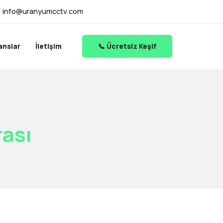
info@uranyumcctv.com
anslar
İletişim
📞 Ücretsiz Keşif
ası