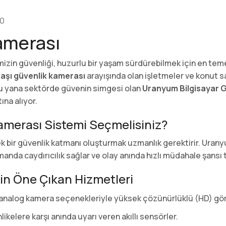
0
amerası
in güvenliği, huzurlu bir yaşam sürdürebilmek için en temel i
aşı güvenlik kamerası
arayışında olan işletmeler ve konut sah
bu yana sektörde güvenin simgesi olan
Uranyum Bilgisayar G
ına alıyor.
merası Sistemi Seçmelisiniz?
ek bir güvenlik katmanı oluşturmak uzmanlık gerektirir. U
a caydırıcılık sağlar ve olay anında hızlı müdahale şansı t
in Öne Çıkan Hizmetleri
 analog kamera seçenekleriyle yüksek çözünürlüklü (HD) gör
likelere karşı anında uyarı veren akıllı sensörler.