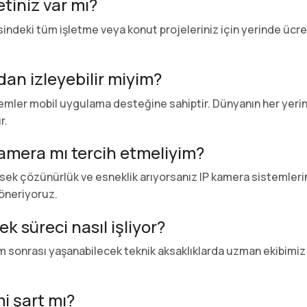
etiniz var mı?
ndeki tüm işletme veya konut projeleriniz için yerinde ücre
an izleyebilir miyim?
ler mobil uygulama desteğine sahiptir. Dünyanın her yerinde
r.
amera mı tercih etmeliyim?
üksek çözünürlük ve esneklik arıyorsanız IP kamera sistemler
öneriyoruz.
k süreci nasıl işliyor?
ulum sonrası yaşanabilecek teknik aksaklıklarda uzman ekibi
mi şart mı?