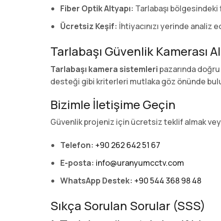
Fiber Optik Altyapı:
Tarlabaşı bölgesindeki f
Ücretsiz Keşif:
İhtiyacınızı yerinde analiz 
Tarlabaşı Güvenlik Kamerası Al
Tarlabaşı kamera sistemleri
pazarında doğru t
desteği gibi kriterleri mutlaka göz önünde bul
Bizimle İletişime Geçin
Güvenlik projeniz için ücretsiz teklif almak ve
Telefon:
+90 262 642 51 67
E-posta:
info@uranyumcctv.com
WhatsApp Destek:
+90 544 368 98 48
Sıkça Sorulan Sorular (SSS)