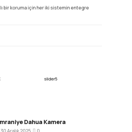
ı bir koruma için her iki sistemin entegre
mraniye Dahua Kamera
Şişli D
30 Aralık 2025
0
30 Aralı