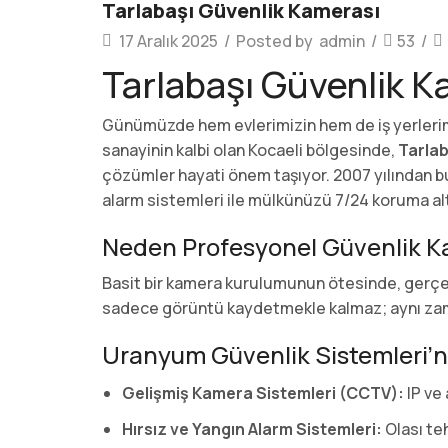
Tarlabaşı Güvenlik Kamerası
17 Aralık 2025
/
Posted by
admin
/
53
/
Tarlabaşı Güvenlik K
Günümüzde hem evlerimizin hem de iş yerlerimiz
sanayinin kalbi olan Kocaeli bölgesinde,
Tarlab
çözümler hayati önem taşıyor. 2007 yılından 
alarm sistemleri ile mülkünüzü 7/24 koruma alt
Neden Profesyonel Güvenlik Ka
Basit bir kamera kurulumunun ötesinde, gerç
sadece görüntü kaydetmekle kalmaz; aynı zamand
Uranyum Güvenlik Sistemleri’n
Gelişmiş Kamera Sistemleri (CCTV):
IP ve
Hırsız ve Yangın Alarm Sistemleri:
Olası teh