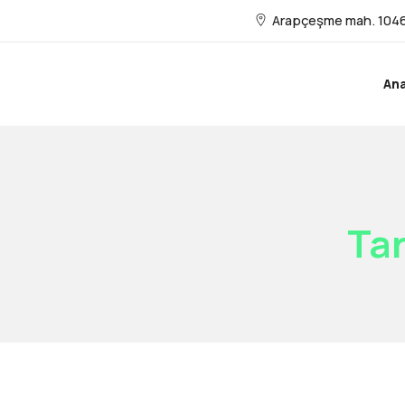
Arapçeşme mah. 1046
An
Tar