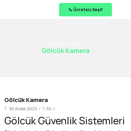
📞 Ücretsiz Keşif
Ana Sayfa
Genel
Gölcük Kamera
Gölcük Kamera
30 Aralık 2025
/
50
/
Gölcük Güvenlik Sistemleri