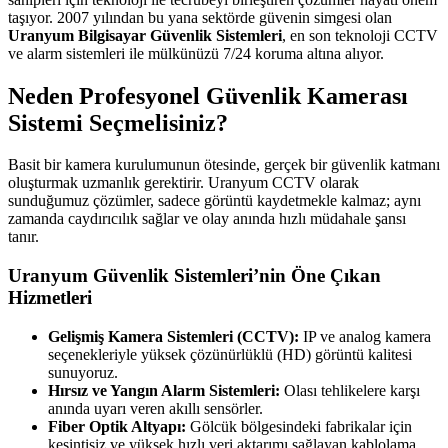
taşıyor. 2007 yılından bu yana sektörde güvenin simgesi olan
Uranyum Bilgisayar Güvenlik Sistemleri
, en son teknoloji CCTV
ve alarm sistemleri ile mülkünüzü 7/24 koruma altına alıyor.
Neden Profesyonel Güvenlik Kamerası
Sistemi Seçmelisiniz?
Basit bir kamera kurulumunun ötesinde, gerçek bir güvenlik katmanı
oluşturmak uzmanlık gerektirir. Uranyum CCTV olarak
sunduğumuz çözümler, sadece görüntü kaydetmekle kalmaz; aynı
zamanda caydırıcılık sağlar ve olay anında hızlı müdahale şansı
tanır.
Uranyum Güvenlik Sistemleri’nin Öne Çıkan
Hizmetleri
Gelişmiş Kamera Sistemleri (CCTV):
IP ve analog kamera
seçenekleriyle yüksek çözünürlüklü (HD) görüntü kalitesi
sunuyoruz.
Hırsız ve Yangın Alarm Sistemleri:
Olası tehlikelere karşı
anında uyarı veren akıllı sensörler.
Fiber Optik Altyapı:
Gölcük bölgesindeki fabrikalar için
kesintisiz ve yüksek hızlı veri aktarımı sağlayan kablolama