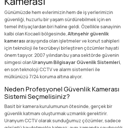
Kamerası
Günümüzde hem evlerimizin hem de iş yerlerimizin
güvenliği, huzurlu bir yaşam sürdürebilmek için en
temel ihtiyaçlardan biri haline geldi. Özellikle sanayinin
kalbi olan Kocaeli bölgesinde,
Altınşehir güvenlik
kamerası
arayışında olan işletmeler ve konut sahipleri
için teknoloji ile tecrübeyi birleştiren çözümler hayati
önem taşıyor. 2007 yılından bu yana sektörde güvenin
simgesi olan
Uranyum Bilgisayar Güvenlik Sistemleri
,
en son teknoloji CCTV ve alarm sistemleri ile
mülkünüzü 7/24 koruma altına alıyor.
Neden Profesyonel Güvenlik Kamerası
Sistemi Seçmelisiniz?
Basit bir kamera kurulumunun ötesinde, gerçek bir
güvenlik katmanı oluşturmak uzmanlık gerektirir.
Uranyum CCTV olarak sunduğumuz çözümler, sadece
görüntü kaydetmekle kalmaz; aynı zamanda caydırıcılık