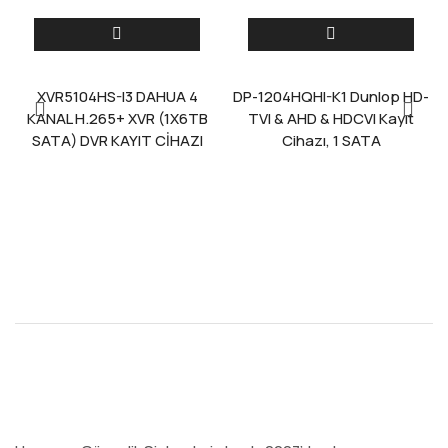
XVR5104HS-I3 DAHUA 4
DP-1204HQHI-K1 Dunlop HD-
KANAL H.265+ XVR (1X6TB
TVI & AHD & HDCVI Kayıt
SATA) DVR KAYIT CİHAZI
Cihazı, 1 SATA