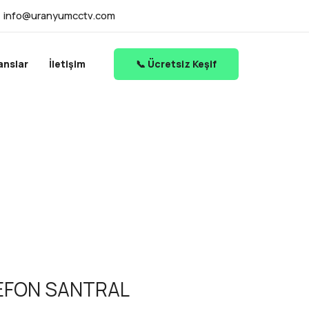
info@uranyumcctv.com
anslar
İletişim
📞 Ücretsiz Keşif
EFON SANTRAL