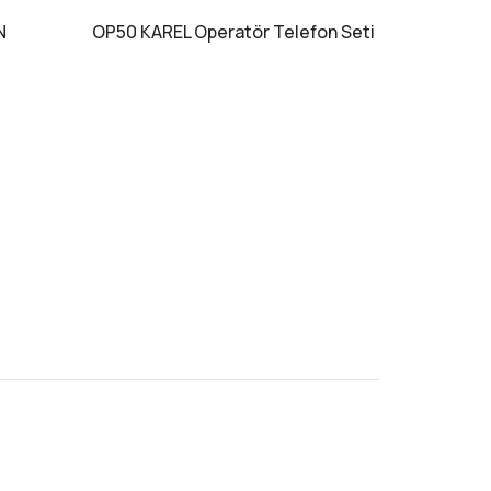
N
OP50 KAREL Operatör Telefon Seti
KAREL 