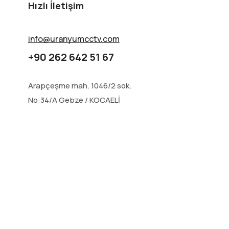
Hızlı İletişim
info@uranyumcctv.com
+90 262 642 51 67
Arapçeşme mah. 1046/2 sok.
No:34/A Gebze / KOCAELİ