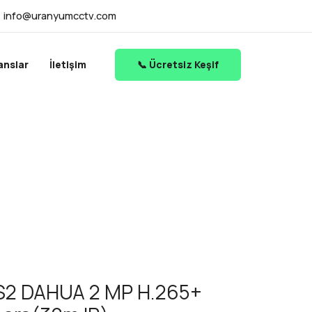
info@uranyumcctv.com
anslar
İletişim
📞 Ücretsiz Keşif
2 DAHUA 2 MP H.265+