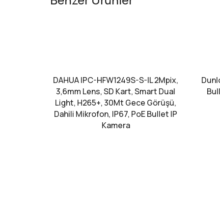
DAHUA IPC-HFW1249S-S-IL 2Mpix,
Dunlo
3,6mm Lens, SD Kart, Smart Dual
Bul
Light, H265+, 30Mt Gece Görüşü,
Dahili Mikrofon, IP67, PoE Bullet IP
Kamera