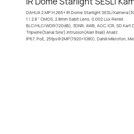
IR Dome Starlight SESLİ Ka
DAHUA 2 MP H.265+ IR Dome Starlight SESLİ Kamera(3
1 / 2.8 ” CMOS, 2.8mm Sabit Lens, 0.002 Lüx Renkli
BLC/HLC/WDR(120dB), 3DNR, AWB, AGC, ICR, SD Kart 
Tripwire(Sanal Sınır),Intrusion(Alan İhlali) Analiz
IP67, PoE, 25fps@2MP(1920×1080), Dahili Mikrofon, Me