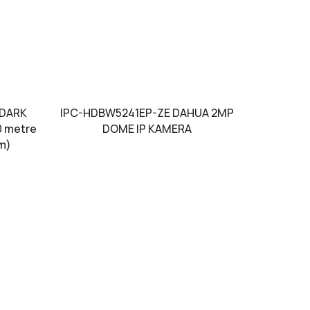
 DARK
IPC-HDBW5241EP-ZE DAHUA 2MP
0 metre
DOME IP KAMERA
rm)
IPC-HD
DAHUA
Starl