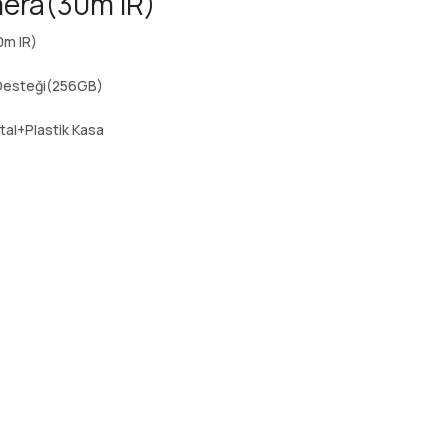
mera(30m IR)
0m IR)
Desteği(256GB)
tal+Plastik Kasa