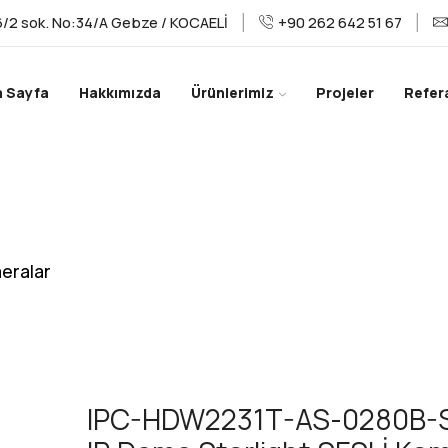
/2 sok. No:34/A Gebze / KOCAELİ
+90 262 642 51 67
a Sayfa
Hakkımızda
Ürünlerimiz
Projeler
Refer
eralar
IPC-HDW2231T-AS-0280B-S