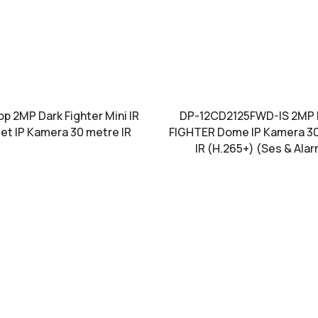
p 2MP Dark Fighter Mini IR
DP-12CD2125FWD-IS 2MP
let IP Kamera 30 metre IR
FIGHTER Dome IP Kamera 3
IR (H.265+) (Ses & Ala