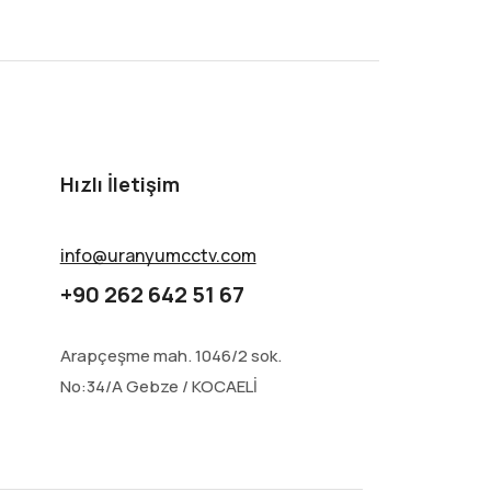
Hızlı İletişim
info@uranyumcctv.com
+90 262 642 51 67
Arapçeşme mah. 1046/2 sok.
No:34/A Gebze / KOCAELİ