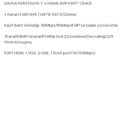
DAHUA NVR2104HS-T 4 KANAL NVR KAYIT CİHAZI
4 Kanal H.265 NVR (1x8TB SATA)İzleme/
Kayıt Bant Genişliği: 80Mbps/80Mbps8 MP’ye kadar çözünürlük,
1Kanal@8MP/4Kanal@1080p Kod Çözümleme(Decoding)Çift
Yönlü Konuşma,
P2P1 HDMI, 1 VGA, 2 USB, 1 RJ45 port(10/100Mbps)